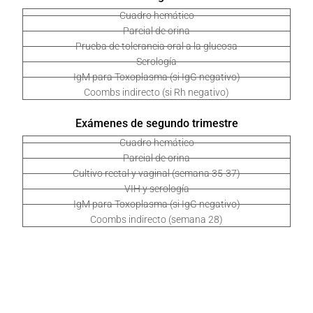
Cuadro hemático
Parcial de orina
Prueba de tolerancia oral a la glucosa
Serología
IgM para Toxoplasma (si IgG negativo)
Coombs indirecto (si Rh negativo)
Exámenes de segundo trimestre
Cuadro hemático
Parcial de orina
Cultivo rectal y vaginal (semana 35-37)
VIH y serología
IgM para Toxoplasma (si IgG negativo)
Coombs indirecto (semana 28)