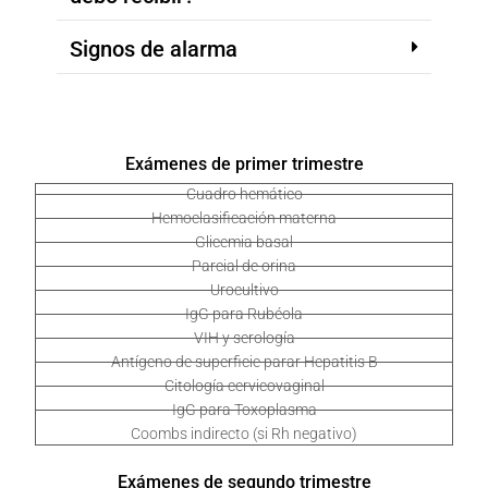
Signos de alarma
Exámenes de primer trimestre
Cuadro hemático
Hemoclasificación materna
Glicemia basal
Parcial de orina
Urocultivo
IgG para Rubéola
VIH y serología
Antígeno de superficie parar Hepatitis B
Citología cervicovaginal
IgG para Toxoplasma
Coombs indirecto (si Rh negativo)
Exámenes de segundo trimestre